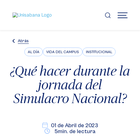
Pasar
al
contenido
MENÚ
principal
Atrás
AL DÍA
VIDA DEL CAMPUS
INSTITUCIONAL
¿Qué hacer durante la
jornada del
Simulacro Nacional?
01 de Abril de 2023
5min. de lectura