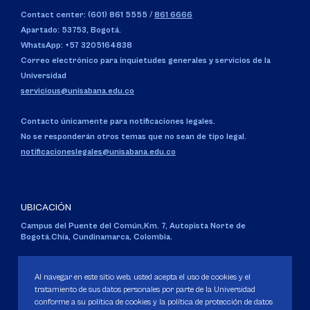
Contact center: (601) 861 5555
/
861 6666
Apartado: 53753, Bogotá.
WhatsApp: +57 3205164838
Correo electrónico para inquietudes generales y servicios de la
Universidad
servicious@unisabana.edu.co
Contacto únicamente para notificaciones legales.
No se responderán otros temas que no sean de tipo legal.
notificacioneslegales@unisabana.edu.co
UBICACIÓN
Campus del Puente del Común,
Km. 7, Autopista Norte de
Bogotá.
Chía, Cundinamarca, Colombia.
Código SNIES 1711
Personería Jurídica:
Resolución 130 del 14 de enero de 1980
.
Al navegar en este sitio web, usted acepta el uso de cookies y el
Ministerio de Educación Nacional.
tratamiento de sus datos personales por parte de la Universidad
conforme a su política de cookies y la política de protección de datos