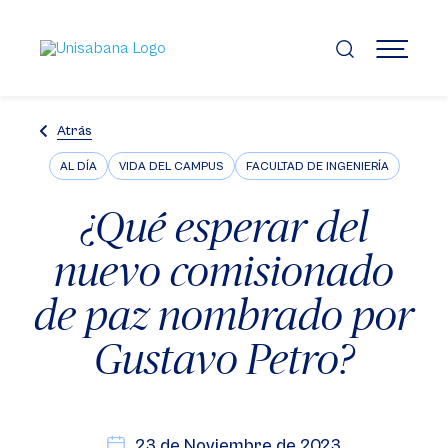
Pasar
al
contenido
MENÚ
principal
Atrás
AL DÍA
VIDA DEL CAMPUS
FACULTAD DE INGENIERÍA
¿Qué esperar del
nuevo comisionado
de paz nombrado por
Gustavo Petro?
23 de Noviembre de 2023