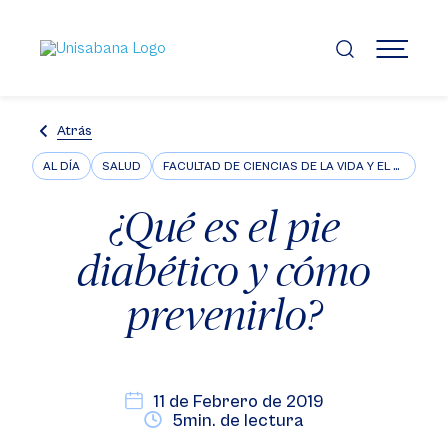
Pasar
al
contenido
MENÚ
principal
Atrás
AL DÍA
SALUD
FACULTAD DE CIENCIAS DE LA VIDA Y EL BIENESTAR
¿Qué es el pie
diabético y cómo
prevenirlo?
11 de Febrero de 2019
5min. de lectura