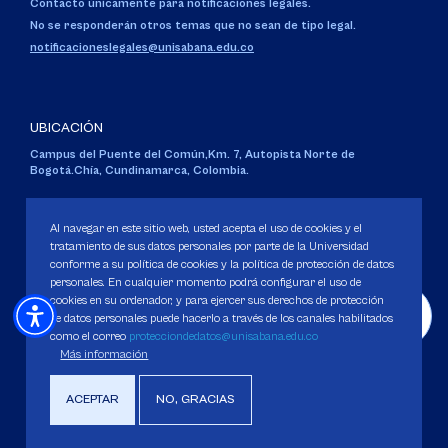
Contacto únicamente para notificaciones legales.
No se responderán otros temas que no sean de tipo legal.
notificacioneslegales@unisabana.edu.co
UBICACIÓN
Campus del Puente del Común,
Km. 7, Autopista Norte de
Bogotá.
Chía, Cundinamarca, Colombia.
Código SNIES 1711
Personería Jurídica:
Resolución 130 del 14 de enero de 1980
.
Al navegar en este sitio web, usted acepta el uso de cookies y el
Ministerio de Educación Nacional.
tratamiento de sus datos personales por parte de la Universidad
conforme a su política de cookies y la política de protección de datos
personales. En cualquier momento podrá configurar el uso de
cookies en su ordenador, y para ejercer sus derechos de protección
de datos personales puede hacerlo a través de los canales habilitados
como el correo
protecciondedatos@unisabana.edu.co
Política de Protección de datos
Más información
Política de Cookies
Derechos Pecuniarios
ACEPTAR
NO, GRACIAS
Copyright 2025 Universidad de La Sabana. Todos los derechos Reservados.