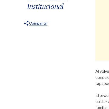
Institucional
Compartir
X
Facebook
WhatsApp
Al volv
conscie
tapaboc
El proc
cuidar 
familia