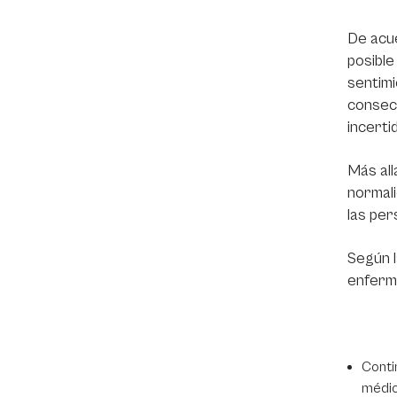
De acu
posible
sentimi
consec
incerti
Más all
normali
las per
Según 
enferm
Conti
médic