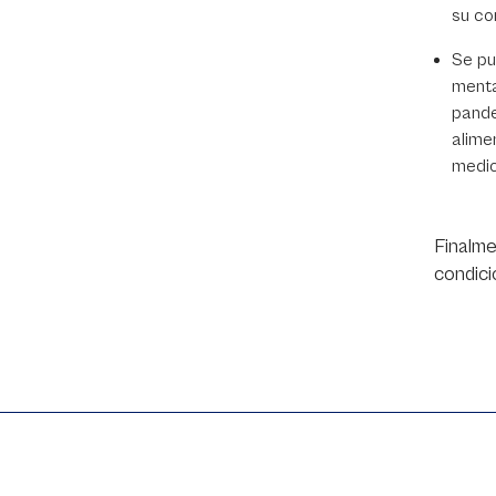
su co
Se pu
menta
pande
alime
medic
Finalme
condici