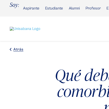
Pasar
Soy:
al
Aspirante
Estudiante
Alumni
Profesor
E
contenido
principal
Atrás
Qué deb
comorbi