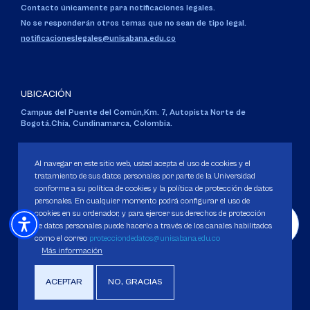
Contacto únicamente para notificaciones legales.
No se responderán otros temas que no sean de tipo legal.
notificacioneslegales@unisabana.edu.co
UBICACIÓN
Campus del Puente del Común,
Km. 7, Autopista Norte de
Bogotá.
Chía, Cundinamarca, Colombia.
Código SNIES 1711
Personería Jurídica:
Resolución 130 del 14 de enero de 1980
.
Al navegar en este sitio web, usted acepta el uso de cookies y el
Ministerio de Educación Nacional.
tratamiento de sus datos personales por parte de la Universidad
conforme a su política de cookies y la política de protección de datos
personales. En cualquier momento podrá configurar el uso de
cookies en su ordenador, y para ejercer sus derechos de protección
de datos personales puede hacerlo a través de los canales habilitados
como el correo
protecciondedatos@unisabana.edu.co
Política de Protección de datos
Más información
Política de Cookies
Derechos Pecuniarios
ACEPTAR
NO, GRACIAS
Copyright 2025 Universidad de La Sabana. Todos los derechos Reservados.