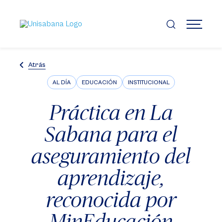
Pasar
al
contenido
MENÚ
principal
Atrás
AL DÍA
EDUCACIÓN
INSTITUCIONAL
Práctica en La
Sabana para el
aseguramiento del
aprendizaje,
reconocida por
MinEducación