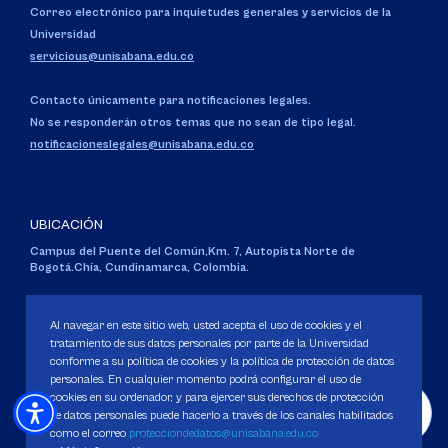
Correo electrónico para inquietudes generales y servicios de la
Universidad
servicious@unisabana.edu.co
Contacto únicamente para notificaciones legales.
No se responderán otros temas que no sean de tipo legal.
notificacioneslegales@unisabana.edu.co
UBICACIÓN
Campus del Puente del Común,
Km. 7, Autopista Norte de
Bogotá.
Chía, Cundinamarca, Colombia.
Código SNIES 1711
Personería Jurídica:
Resolución 130 del 14 de enero de 1980
.
Al navegar en este sitio web, usted acepta el uso de cookies y el
Ministerio de Educación Nacional.
tratamiento de sus datos personales por parte de la Universidad
conforme a su política de cookies y la política de protección de datos
personales. En cualquier momento podrá configurar el uso de
cookies en su ordenador, y para ejercer sus derechos de protección
de datos personales puede hacerlo a través de los canales habilitados
como el correo
protecciondedatos@unisabana.edu.co
Política de Protección de datos