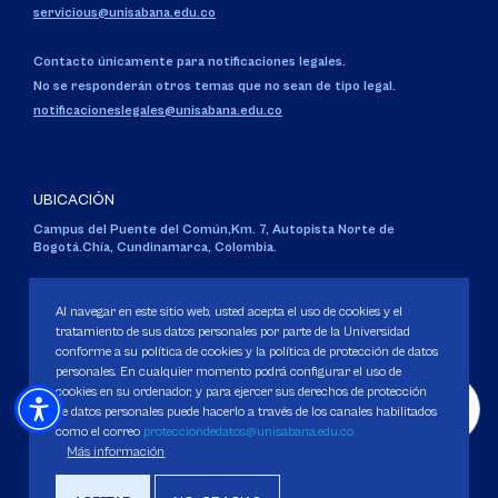
servicious@unisabana.edu.co
Contacto únicamente para notificaciones legales.
No se responderán otros temas que no sean de tipo legal.
notificacioneslegales@unisabana.edu.co
UBICACIÓN
Campus del Puente del Común,
Km. 7, Autopista Norte de
Bogotá.
Chía, Cundinamarca, Colombia.
Código SNIES 1711
Personería Jurídica:
Resolución 130 del 14 de enero de 1980
.
Al navegar en este sitio web, usted acepta el uso de cookies y el
Ministerio de Educación Nacional.
tratamiento de sus datos personales por parte de la Universidad
conforme a su política de cookies y la política de protección de datos
personales. En cualquier momento podrá configurar el uso de
cookies en su ordenador, y para ejercer sus derechos de protección
de datos personales puede hacerlo a través de los canales habilitados
como el correo
protecciondedatos@unisabana.edu.co
Política de Protección de datos
Más información
Política de Cookies