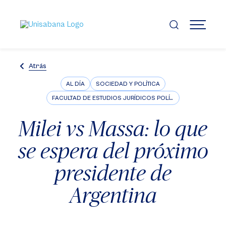
Pasar
al
contenido
MENÚ
principal
Atrás
AL DÍA
SOCIEDAD Y POLÍTICA
FACULTAD DE ESTUDIOS JURÍDICOS POLÍTICOS E INTERNACIONALES
Milei vs Massa: lo que
se espera del próximo
presidente de
Argentina