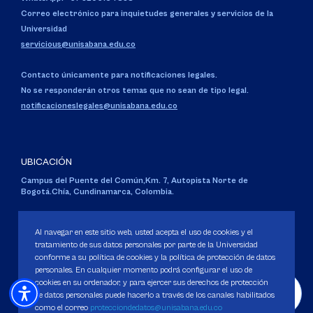
Correo electrónico para inquietudes generales y servicios de la
Universidad
servicious@unisabana.edu.co
Contacto únicamente para notificaciones legales.
No se responderán otros temas que no sean de tipo legal.
notificacioneslegales@unisabana.edu.co
UBICACIÓN
Campus del Puente del Común,
Km. 7, Autopista Norte de
Bogotá.
Chía, Cundinamarca, Colombia.
Código SNIES 1711
Personería Jurídica:
Resolución 130 del 14 de enero de 1980
.
Al navegar en este sitio web, usted acepta el uso de cookies y el
Ministerio de Educación Nacional.
tratamiento de sus datos personales por parte de la Universidad
conforme a su política de cookies y la política de protección de datos
personales. En cualquier momento podrá configurar el uso de
cookies en su ordenador, y para ejercer sus derechos de protección
de datos personales puede hacerlo a través de los canales habilitados
como el correo
protecciondedatos@unisabana.edu.co