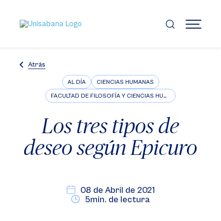
Pasar
al
contenido
MENÚ
principal
Atrás
AL DÍA
CIENCIAS HUMANAS
FACULTAD DE FILOSOFÍA Y CIENCIAS HUMANAS
Los tres tipos de
deseo según Epicuro
08 de Abril de 2021
5min. de lectura