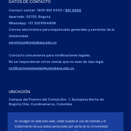
DATOS DE CONTACTO
Contact center: (601) 861 5555
/
861 6666
Apartado: 53753, Bogotá.
WhatsApp: +57 3205164838
Correo electrónico para inquietudes generales y servicios de la
Universidad
servicious@unisabana.edu.co
Contacto únicamente para notificaciones legales.
No se responderán otros temas que no sean de tipo legal.
notificacioneslegales@unisabana.edu.co
UBICACIÓN
Campus del Puente del Común,
Km. 7, Autopista Norte de
Bogotá.
Chía, Cundinamarca, Colombia.
Código SNIES 1711
Personería Jurídica:
Resolución 130 del 14 de enero de 1980
.
Al navegar en este sitio web, usted acepta el uso de cookies y el
Ministerio de Educación Nacional.
tratamiento de sus datos personales por parte de la Universidad