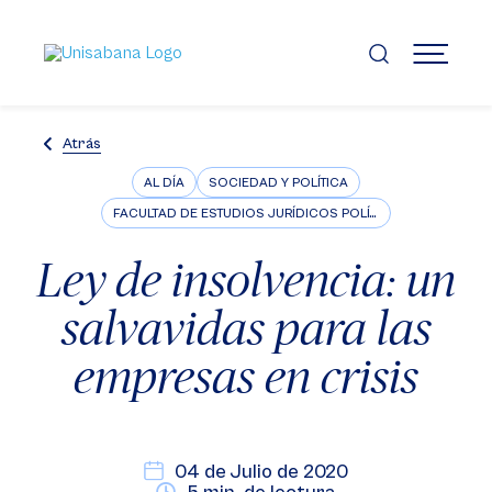
Pasar
al
contenido
MENÚ
principal
Atrás
AL DÍA
SOCIEDAD Y POLÍTICA
FACULTAD DE ESTUDIOS JURÍDICOS POLÍTICOS E INTERNACIONALES
Ley de insolvencia: un
salvavidas para las
empresas en crisis
04 de Julio de 2020