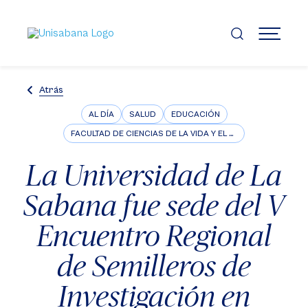
Pasar
al
contenido
MENÚ
principal
Atrás
AL DÍA
SALUD
EDUCACIÓN
FACULTAD DE CIENCIAS DE LA VIDA Y EL BIENESTAR
La Universidad de La
Sabana fue sede del V
Encuentro Regional
de Semilleros de
Investigación en