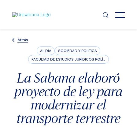
Pasar
al
contenido
MENÚ
principal
Atrás
AL DÍA
SOCIEDAD Y POLÍTICA
FACULTAD DE ESTUDIOS JURÍDICOS POLÍTICOS E INTERNACIONALES
La Sabana elaboró
proyecto de ley para
modernizar el
transporte terrestre