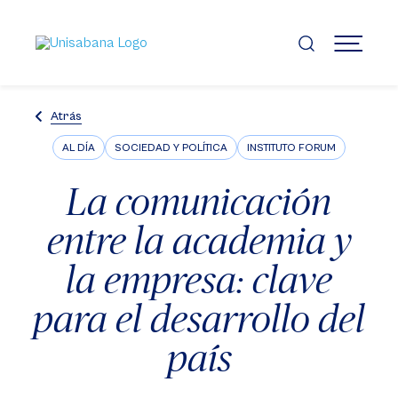
Pasar
al
contenido
MENÚ
principal
Atrás
AL DÍA
SOCIEDAD Y POLÍTICA
INSTITUTO FORUM
La comunicación
entre la academia y
la empresa: clave
para el desarrollo del
país