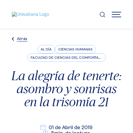
Pasar
al
contenido
MENÚ
principal
Atrás
AL DÍA
CIENCIAS HUMANAS
FACULTAD DE CIENCIAS DEL COMPORTAMIENTO
La alegría de tenerte:
asombro y sonrisas
en la trisomía 21
01 de Abril de 2019