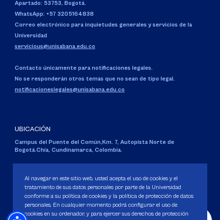
Apartado: 53753, Bogotá.
WhatsApp: +57 3205164838
Correo electrónico para inquietudes generales y servicios de la
Universidad
servicious@unisabana.edu.co
Contacto únicamente para notificaciones legales.
No se responderán otros temas que no sean de tipo legal.
notificacioneslegales@unisabana.edu.co
UBICACIÓN
Campus del Puente del Común,
Km. 7, Autopista Norte de
Bogotá.
Chía, Cundinamarca, Colombia.
Código SNIES 1711
Personería Jurídica:
Resolución 130 del 14 de enero de 1980
.
Al navegar en este sitio web, usted acepta el uso de cookies y el
Ministerio de Educación Nacional.
tratamiento de sus datos personales por parte de la Universidad
conforme a su política de cookies y la política de protección de datos
personales. En cualquier momento podrá configurar el uso de
cookies en su ordenador, y para ejercer sus derechos de protección