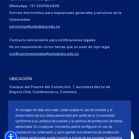
WhatsApp: +57 3205164838
Correo electrónico para inquietudes generales y servicios de la
Universidad
servicious@unisabana.edu.co
Contacto únicamente para notificaciones legales.
No se responderán otros temas que no sean de tipo legal.
notificacioneslegales@unisabana.edu.co
UBICACIÓN
Campus del Puente del Común,
Km. 7, Autopista Norte de
Bogotá.
Chía, Cundinamarca, Colombia.
Código SNIES 1711
Personería Jurídica:
Resolución 130 del 14 de enero de 1980
.
Al navegar en este sitio web, usted acepta el uso de cookies y el
Ministerio de Educación Nacional.
tratamiento de sus datos personales por parte de la Universidad
conforme a su política de cookies y la política de protección de datos
personales. En cualquier momento podrá configurar el uso de
cookies en su ordenador, y para ejercer sus derechos de protección
de datos personales puede hacerlo a través de los canales habilitados