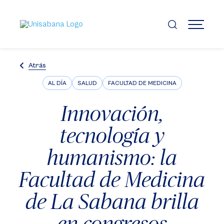
Pasar
al
contenido
MENÚ
principal
Atrás
AL DÍA
SALUD
FACULTAD DE MEDICINA
Innovación,
tecnología y
humanismo: la
Facultad de Medicina
de La Sabana brilla
en congresos