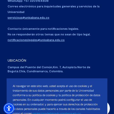
WhatsApp: +57 3205164838
Correo electrónico para inquietudes generales y servicios de la
Universidad
servicious@unisabana.edu.co
Contacto únicamente para notificaciones legales.
No se responderán otros temas que no sean de tipo legal.
notificacioneslegales@unisabana.edu.co
UBICACIÓN
Campus del Puente del Común,
Km. 7, Autopista Norte de
Bogotá.
Chía, Cundinamarca, Colombia.
Código SNIES 1711
Personería Jurídica:
Resolución 130 del 14 de enero de 1980
.
Al navegar en este sitio web, usted acepta el uso de cookies y el
Ministerio de Educación Nacional.
tratamiento de sus datos personales por parte de la Universidad
conforme a su política de cookies y la política de protección de datos
personales. En cualquier momento podrá configurar el uso de
cookies en su ordenador, y para ejercer sus derechos de protección
de datos personales puede hacerlo a través de los canales habilitados
como el correo
protecciondedatos@unisabana.edu.co