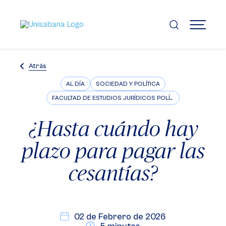
Pasar
al
contenido
MENÚ
principal
Atrás
AL DÍA
SOCIEDAD Y POLÍTICA
FACULTAD DE ESTUDIOS JURÍDICOS POLÍTICOS E INTERNACIONALES
¿Hasta cuándo hay
plazo para pagar las
cesantías?
02 de Febrero de 2026