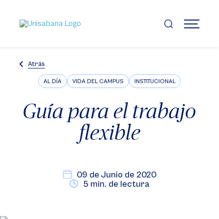
Pasar
al
contenido
MENÚ
principal
Atrás
AL DÍA
VIDA DEL CAMPUS
INSTITUCIONAL
Guía para el trabajo
flexible
09 de Junio de 2020
5 min. de lectura