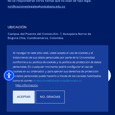
No se responderán otros temas que no sean de tipo legal.
notificacioneslegales@unisabana.edu.co
UBICACIÓN
Campus del Puente del Común,
Km. 7, Autopista Norte de
Bogotá.
Chía, Cundinamarca, Colombia.
Código SNIES 1711
Personería Jurídica:
Resolución 130 del 14 de enero de 1980
.
Al navegar en este sitio web, usted acepta el uso de cookies y el
Ministerio de Educación Nacional.
tratamiento de sus datos personales por parte de la Universidad
conforme a su política de cookies y la política de protección de datos
personales. En cualquier momento podrá configurar el uso de
cookies en su ordenador, y para ejercer sus derechos de protección
de datos personales puede hacerlo a través de los canales habilitados
como el correo
protecciondedatos@unisabana.edu.co
Política de Protección de datos
Más información
Política de Cookies
Derechos Pecuniarios
ACEPTAR
NO, GRACIAS
Copyright 2025 Universidad de La Sabana. Todos los derechos Reservados.