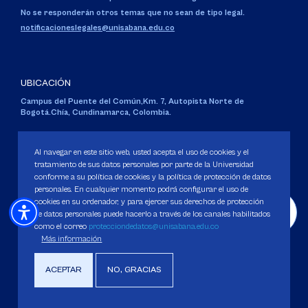
No se responderán otros temas que no sean de tipo legal.
notificacioneslegales@unisabana.edu.co
UBICACIÓN
Campus del Puente del Común,
Km. 7, Autopista Norte de
Bogotá.
Chía, Cundinamarca, Colombia.
Código SNIES 1711
Personería Jurídica:
Resolución 130 del 14 de enero de 1980
.
Al navegar en este sitio web, usted acepta el uso de cookies y el
Ministerio de Educación Nacional.
tratamiento de sus datos personales por parte de la Universidad
conforme a su política de cookies y la política de protección de datos
personales. En cualquier momento podrá configurar el uso de
cookies en su ordenador, y para ejercer sus derechos de protección
de datos personales puede hacerlo a través de los canales habilitados
como el correo
protecciondedatos@unisabana.edu.co
Política de Protección de datos
Más información
Política de Cookies
Derechos Pecuniarios
ACEPTAR
NO, GRACIAS
Copyright 2025 Universidad de La Sabana. Todos los derechos Reservados.