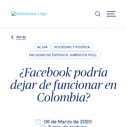
Pasar
al
contenido
MENÚ
principal
Atrás
AL DÍA
SOCIEDAD Y POLÍTICA
FACULTAD DE ESTUDIOS JURÍDICOS POLÍTICOS E INTERNACIONALES
¿Facebook podría
dejar de funcionar en
Colombia?
06 de Marzo de 2020