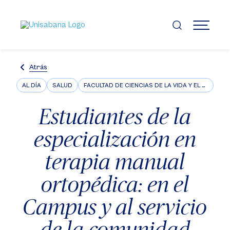
Pasar
al
contenido
MENÚ
principal
Atrás
AL DÍA
SALUD
FACULTAD DE CIENCIAS DE LA VIDA Y EL BIENESTAR
Estudiantes de la
especialización en
terapia manual
ortopédica: en el
Campus y al servicio
de la comunidad