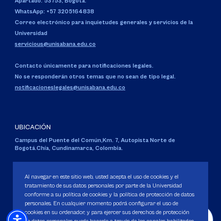
Apartado: 53753, Bogotá.
WhatsApp: +57 3205164838
Correo electrónico para inquietudes generales y servicios de la
Universidad
servicious@unisabana.edu.co
Contacto únicamente para notificaciones legales.
No se responderán otros temas que no sean de tipo legal.
notificacioneslegales@unisabana.edu.co
UBICACIÓN
Campus del Puente del Común,
Km. 7, Autopista Norte de
Bogotá.
Chía, Cundinamarca, Colombia.
Código SNIES 1711
Personería Jurídica:
Resolución 130 del 14 de enero de 1980
.
Al navegar en este sitio web, usted acepta el uso de cookies y el
Ministerio de Educación Nacional.
tratamiento de sus datos personales por parte de la Universidad
conforme a su política de cookies y la política de protección de datos
personales. En cualquier momento podrá configurar el uso de
cookies en su ordenador, y para ejercer sus derechos de protección