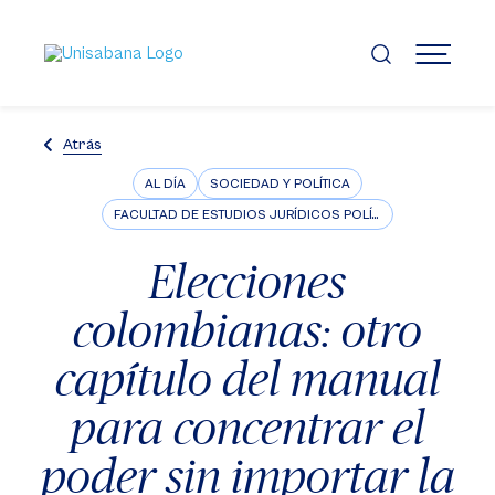
Pasar
al
contenido
MENÚ
principal
Atrás
AL DÍA
SOCIEDAD Y POLÍTICA
FACULTAD DE ESTUDIOS JURÍDICOS POLÍTICOS E INTERNACIONALES
Elecciones
colombianas: otro
capítulo del manual
para concentrar el
poder sin importar la