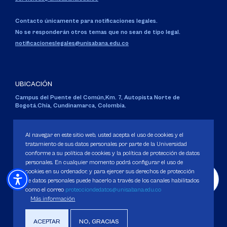
Contacto únicamente para notificaciones legales.
No se responderán otros temas que no sean de tipo legal.
notificacioneslegales@unisabana.edu.co
UBICACIÓN
Campus del Puente del Común,
Km. 7, Autopista Norte de
Bogotá.
Chía, Cundinamarca, Colombia.
Código SNIES 1711
Personería Jurídica:
Resolución 130 del 14 de enero de 1980
.
Al navegar en este sitio web, usted acepta el uso de cookies y el
Ministerio de Educación Nacional.
tratamiento de sus datos personales por parte de la Universidad
conforme a su política de cookies y la política de protección de datos
personales. En cualquier momento podrá configurar el uso de
cookies en su ordenador, y para ejercer sus derechos de protección
de datos personales puede hacerlo a través de los canales habilitados
como el correo
protecciondedatos@unisabana.edu.co
Política de Protección de datos
Más información
Política de Cookies
Derechos Pecuniarios
ACEPTAR
NO, GRACIAS