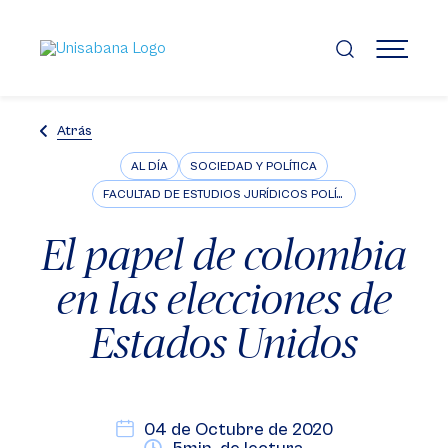
Pasar
al
contenido
MENÚ
principal
Atrás
AL DÍA
SOCIEDAD Y POLÍTICA
FACULTAD DE ESTUDIOS JURÍDICOS POLÍTICOS E INTERNACIONALES
El papel de colombia
en las elecciones de
Estados Unidos
04 de Octubre de 2020