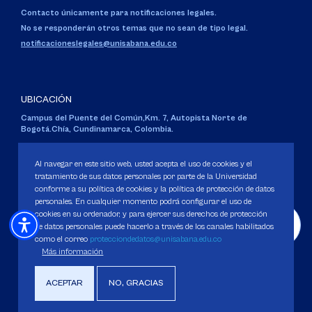
Contacto únicamente para notificaciones legales.
No se responderán otros temas que no sean de tipo legal.
notificacioneslegales@unisabana.edu.co
UBICACIÓN
Campus del Puente del Común,
Km. 7, Autopista Norte de
Bogotá.
Chía, Cundinamarca, Colombia.
Código SNIES 1711
Al navegar en este sitio web, usted acepta el uso de cookies y el
Personería Jurídica:
Resolución 130 del 14 de enero de 1980
.
tratamiento de sus datos personales por parte de la Universidad
Ministerio de Educación Nacional.
conforme a su política de cookies y la política de protección de datos
personales. En cualquier momento podrá configurar el uso de
cookies en su ordenador, y para ejercer sus derechos de protección
de datos personales puede hacerlo a través de los canales habilitados
como el correo
protecciondedatos@unisabana.edu.co
Política de Protección de datos
Más información
Política de Cookies
ACEPTAR
NO, GRACIAS
Derechos Pecuniarios