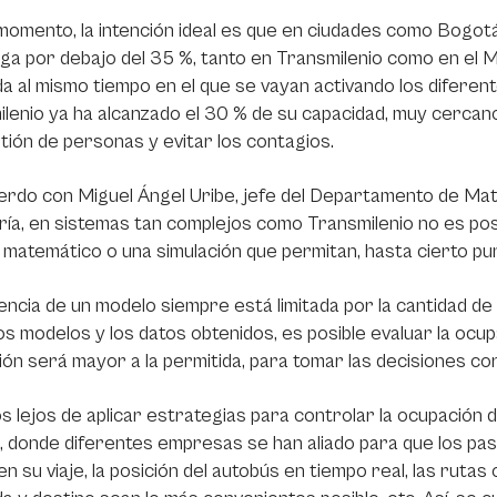
momento, la intención ideal es que en ciudades como Bogotá
a por debajo del 35 %, tanto en Transmilenio como en el M
 al mismo tiempo en el que se vayan activando los diferen
lenio ya ha alcanzado el 30 % de su capacidad, muy cercano 
ión de personas y evitar los contagios.
rdo con Miguel Ángel Uribe, jefe del Departamento de Matem
ría, en sistemas tan complejos como Transmilenio no es pos
matemático o una simulación que permitan, hasta cierto pun
encia de un modelo siempre está limitada por la cantidad de
os modelos y los datos obtenidos, es posible evaluar la ocu
ón será mayor a la permitida, para tomar las decisiones co
 lejos de aplicar estrategias para controlar la ocupación 
 donde diferentes empresas se han aliado para que los pasa
n su viaje, la posición del autobús en tiempo real, las ruta