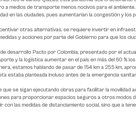
ro a medios de transporte menos nocivos para el ambiente
lidad en las ciudades, pues aumentarían la congestión y los 
centivar otras alternativas, se requiere invertir en infraestr
edidas y acciones por parte del Gobierno para que los ci
n de desarrollo Pacto por Colombia, presentado por el actua
sporte y la logística aumentar en el país en más del 60 % lo
era, estamos hablando de pasar de 154 km a 255 km, aprox
ta estaba planteada incluso antes de la emergencia sanitari
e que se sigan ejecutando obras para facilitar la movilidad
ones para proporcionar espacios seguros a otros modos de
ir con las medidas de distanciamiento social, sino que a ten