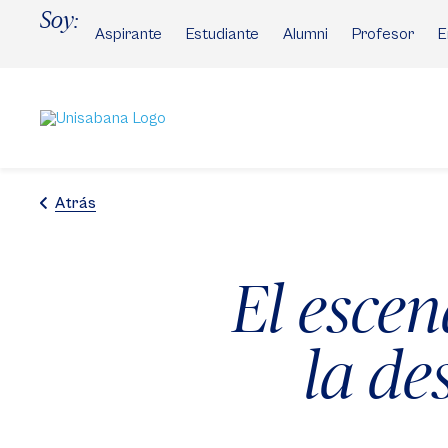
Pasar
Soy:
al
Aspirante
Estudiante
Alumni
Profesor
E
contenido
principal
Atrás
El escen
la de