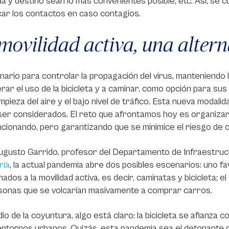
a y destino sean lo más convenientes posible, etc. Así, se 
icar los contactos en caso contagios.
movilidad activa, una altern
nario para controlar la propagación del virus, manteniendo 
rar el uso de la bicicleta y a caminar, como opción para su
limpieza del aire y el bajo nivel de tráfico. Esta nueva moda
er considerados. El reto que afrontamos hoy es organizar 
ncionando, pero garantizando que se minimice el riesgo de 
gusto Garrido, profesor del Departamento de Infraestructu
ría
, la actual pandemia abre dos posibles escenarios: uno fa
ados a la movilidad activa, es decir, caminatas y bicicleta; e
sonas que se volcarían masivamente a comprar carros.
io de la coyuntura, algo está claro: la bicicleta se afianza
entornos urbanos. Quizás, esta pandemia sea el detonante q