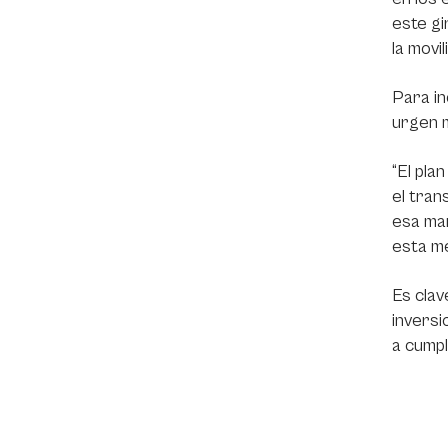
este gi
la movi
Para in
urgen m
“El pla
el tran
esa man
esta me
Es clav
inversi
a cumpl