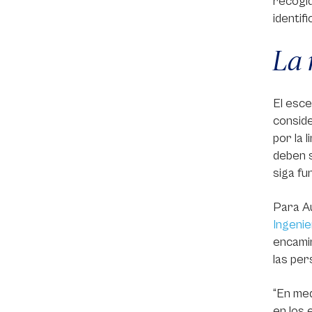
recogid
identif
La 
El esce
conside
por la 
deben s
siga fu
Para Au
Ingenie
encamin
las per
“En med
en los 