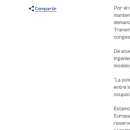
Por el 
Compartir
manteng
X
Facebook
WhatsApp
demanda
Transmi
congest
De acue
Ingenie
modelo 
“La pot
entre l
ocupaci
Estamos
Europa,
reserve