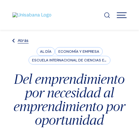
Pasar
al
contenido
MENÚ
principal
Atrás
AL DÍA
ECONOMÍA Y EMPRESA
ESCUELA INTERNACIONAL DE CIENCIAS ECONÓMICAS Y ADMINISTRATIVAS
Del emprendimiento
por necesidad al
emprendimiento por
oportunidad