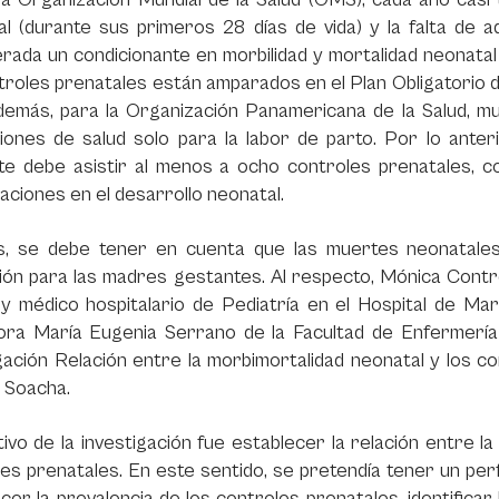
al (durante sus primeros 28 días de vida) y la falta de 
rada un condicionante en morbilidad y mortalidad neonatal
troles prenatales están amparados en el Plan Obligatorio de
Además, para la Organización Panamericana de la Salud, 
uciones de salud solo para la labor de parto. Por lo ant
e debe asistir al menos a ocho controles prenatales, con 
aciones en el desarrollo neonatal.
, se debe tener en cuenta que las muertes neonatales, 
ión para las madres gestantes. Al respecto, Mónica Contr
l y médico hospitalario de Pediatría en el Hospital de Ma
ora María Eugenia Serrano de la Facultad de Enfermería y
gación Relación entre la morbimortalidad neonatal y los c
e Soacha.
tivo de la investigación fue establecer la relación entre la
es prenatales. En este sentido, se pretendía tener un per
cer la prevalencia de los controles prenatales, identifica