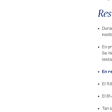
Res
Duran
insti
En pr
Se h
(esta
En r
El 11
El 81
Tan s