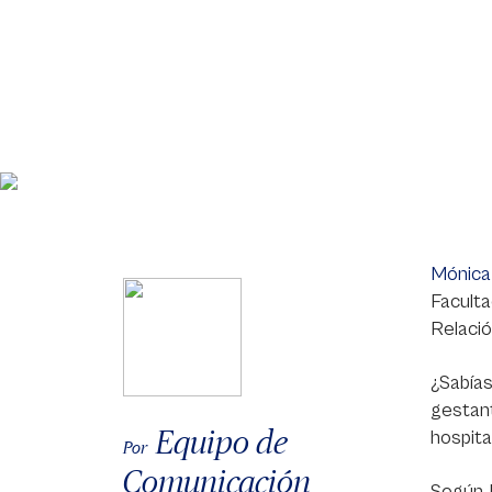
Mónica
Facult
Relació
¿Sabías
gestant
Equipo de
hospita
Por
Comunicación
Según 