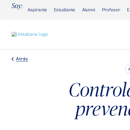
Pasar
Soy:
al
Aspirante
Estudiante
Alumni
Profesor
E
contenido
principal
Atrás
Controle
preven