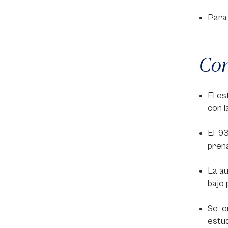
Para 
Con
El es
con l
El 9
prena
La au
bajo 
Se e
estud