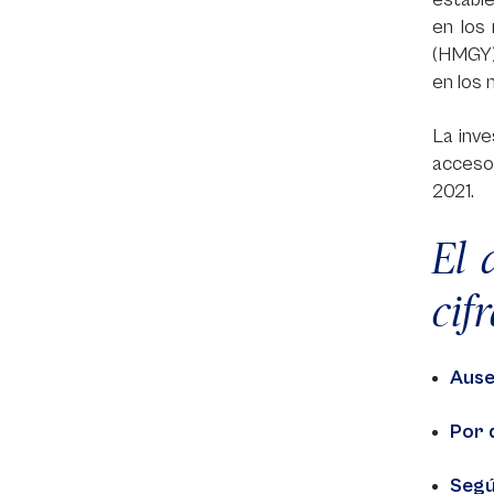
en los
(HMGY)
en los 
La inve
acceso 
2021.
El 
cif
Ause
Por 
Segú