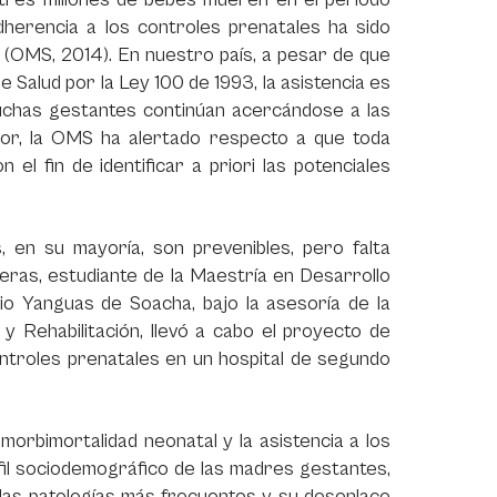
adherencia a los controles prenatales ha sido
 (OMS, 2014). En nuestro país, a pesar de que
 Salud por la Ley 100 de 1993, la asistencia es
muchas gestantes continúan acercándose a las
erior, la OMS ha alertado respecto a que toda
el fin de identificar a priori las potenciales
en su mayoría, son prevenibles, pero falta
eras, estudiante de la Maestría en Desarrollo
rio Yanguas de Soacha, bajo la asesoría de la
 Rehabilitación, llevó a cabo el proyecto de
ontroles prenatales en un hospital de segundo
 morbimortalidad neonatal y la asistencia a los
fil sociodemográfico de las madres gestantes,
r las patologías más frecuentes y su desenlace