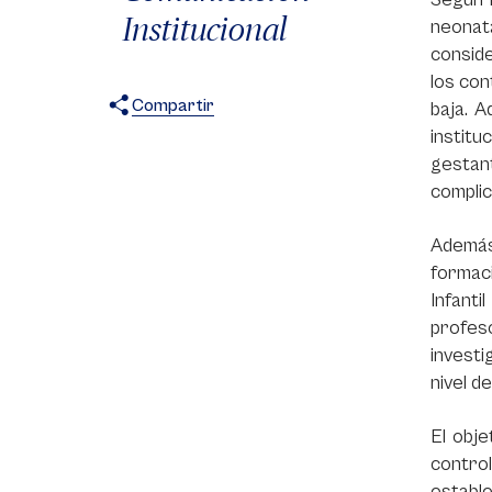
Institucional
neonat
conside
los con
Compartir
baja. 
instit
X
Facebook
WhatsApp
gestant
complic
Además
formac
Infanti
profes
investi
nivel d
El obje
control
estable