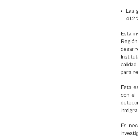
Las g
41.2 
Esta in
Región
desarro
Instit
calidad
para re
Esta es
con el
detecci
inmigra
Es nec
investi