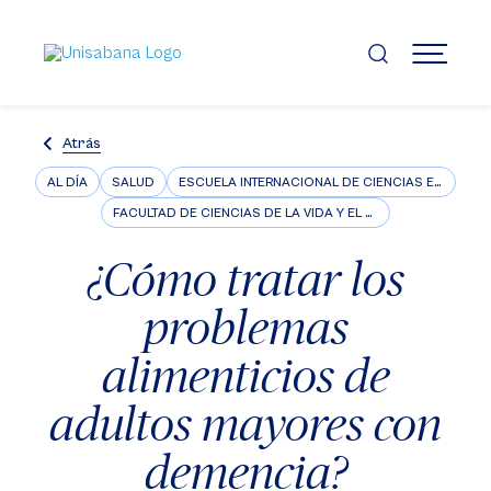
Pasar
al
contenido
MENÚ
principal
Atrás
AL DÍA
SALUD
ESCUELA INTERNACIONAL DE CIENCIAS ECONÓMICAS Y ADMINISTRATIVAS
FACULTAD DE CIENCIAS DE LA VIDA Y EL BIENESTAR
¿Cómo tratar los
problemas
alimenticios de
adultos mayores con
demencia?