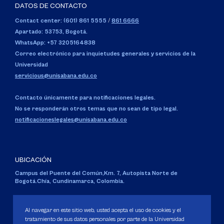
DATOS DE CONTACTO
Contact center: (601) 861 5555
/
861 6666
Apartado: 53753, Bogotá.
WhatsApp: +57 3205164838
Correo electrónico para inquietudes generales y servicios de la
Universidad
servicious@unisabana.edu.co
Contacto únicamente para notificaciones legales.
No se responderán otros temas que no sean de tipo legal.
notificacioneslegales@unisabana.edu.co
UBICACIÓN
Campus del Puente del Común,
Km. 7, Autopista Norte de
Bogotá.
Chía, Cundinamarca, Colombia.
Código SNIES 1711
Personería Jurídica:
Resolución 130 del 14 de enero de 1980
.
Al navegar en este sitio web, usted acepta el uso de cookies y el
Ministerio de Educación Nacional.
tratamiento de sus datos personales por parte de la Universidad