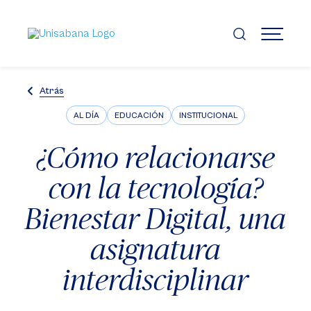
Pasar
al
contenido
MENÚ
principal
Atrás
AL DÍA
EDUCACIÓN
INSTITUCIONAL
¿Cómo relacionarse
con la tecnología?
Bienestar Digital, una
asignatura
interdisciplinar