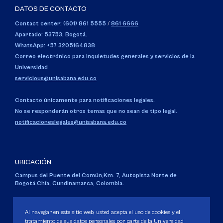
DATOS DE CONTACTO
Contact center: (601) 861 5555
/
861 6666
Apartado: 53753, Bogotá.
WhatsApp: +57 3205164838
Correo electrónico para inquietudes generales y servicios de la
Universidad
servicious@unisabana.edu.co
Contacto únicamente para notificaciones legales.
No se responderán otros temas que no sean de tipo legal.
notificacioneslegales@unisabana.edu.co
UBICACIÓN
Campus del Puente del Común,
Km. 7, Autopista Norte de
Bogotá.
Chía, Cundinamarca, Colombia.
Código SNIES 1711
Personería Jurídica:
Resolución 130 del 14 de enero de 1980
.
Al navegar en este sitio web, usted acepta el uso de cookies y el
Ministerio de Educación Nacional.
tratamiento de sus datos personales por parte de la Universidad