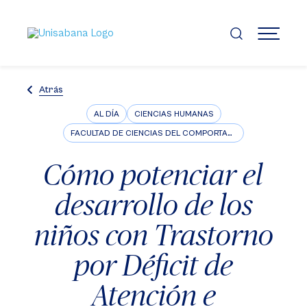
Pasar
al
contenido
MENÚ
principal
Atrás
AL DÍA
CIENCIAS HUMANAS
FACULTAD DE CIENCIAS DEL COMPORTAMIENTO
Cómo potenciar el
desarrollo de los
niños con Trastorno
por Déficit de
Atención e