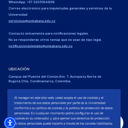
WhatsApp: +57 3205164838
Correo electrónico para inquietudes generales y servicios de la
Universidad
servicious@unisabana.edu.co
Contacto únicamente para notificaciones legales.
No se responderán otros temas que no sean de tipo legal.
notificacioneslegales@unisabana.edu.co
UBICACIÓN
Campus del Puente del Común,
Km. 7, Autopista Norte de
Bogotá.
Chía, Cundinamarca, Colombia.
Código SNIES 1711
Personería Jurídica:
Resolución 130 del 14 de enero de 1980
.
Al navegar en este sitio web, usted acepta el uso de cookies y el
Ministerio de Educación Nacional.
tratamiento de sus datos personales por parte de la Universidad
conforme a su política de cookies y la política de protección de datos
personales. En cualquier momento podrá configurar el uso de
cookies en su ordenador, y para ejercer sus derechos de protección
de datos personales puede hacerlo a través de los canales habilitados