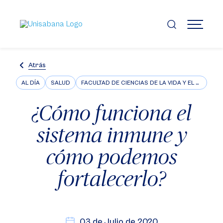
Pasar
al
contenido
MENÚ
principal
Atrás
AL DÍA
SALUD
FACULTAD DE CIENCIAS DE LA VIDA Y EL BIENESTAR
¿Cómo funciona el
sistema inmune y
cómo podemos
fortalecerlo?
03 de Julio de 2020