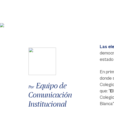
Las el
democra
estado 
En prim
donde s
Equipo de
Colegio
Por
que: “
El
Comunicación
Colegio
Institucional
Blanca”