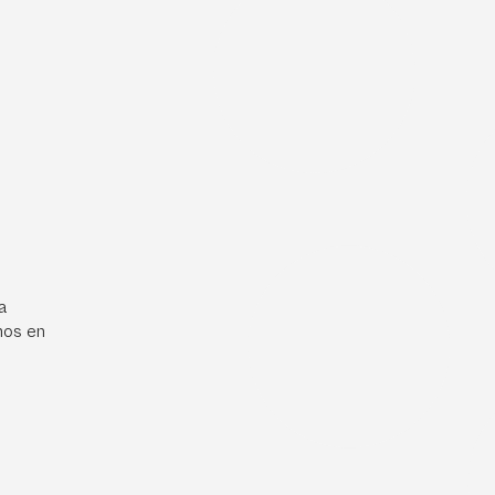
a
mos en