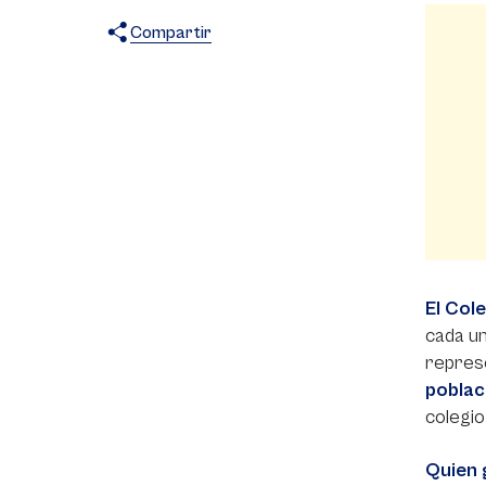
Compartir
X
Facebook
WhatsApp
El Col
cada u
represe
poblac
colegio
Quien 