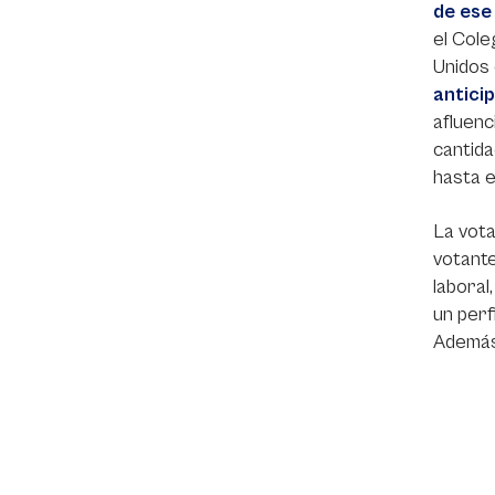
de ese
el Cole
Unidos 
antici
afluenc
cantida
hasta el
La vota
votante
laboral
un perf
Además,