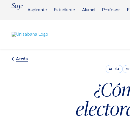
Pasar
Soy:
al
Aspirante
Estudiante
Alumni
Profesor
E
contenido
principal
Atrás
AL DÍA
SO
¿Cóm
elector