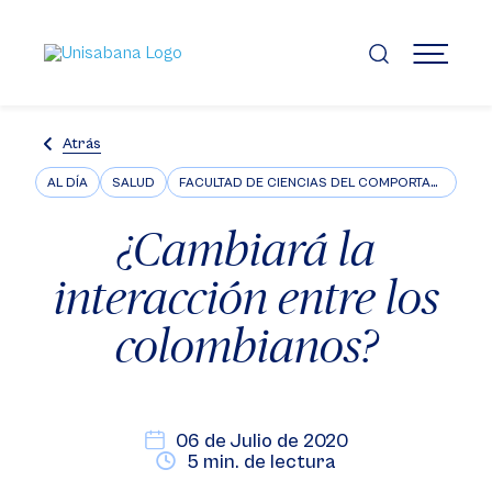
Pasar
al
contenido
MENÚ
principal
Atrás
AL DÍA
SALUD
FACULTAD DE CIENCIAS DEL COMPORTAMIENTO
¿Cambiará la
interacción entre los
colombianos?
06 de Julio de 2020
5 min. de lectura