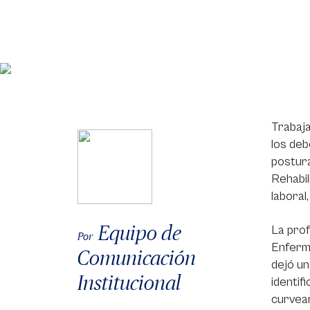
Trabaja
los deb
postura
Rehabil
laboral
Equipo de
La prof
Por
Enferme
Comunicación
dejó un
Institucional
identif
curvear