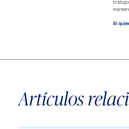
trabajo
mantene
Si qui
Artículos rela