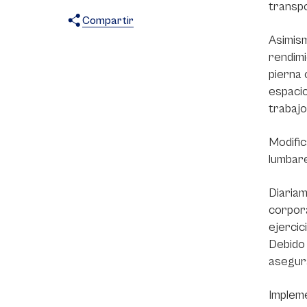
transpo
Compartir
Asimism
X
Facebook
WhatsApp
rendimi
pierna 
espacio
trabajo
Modific
lumbare
Diariam
corpora
ejercic
Debido 
asegur
Impleme