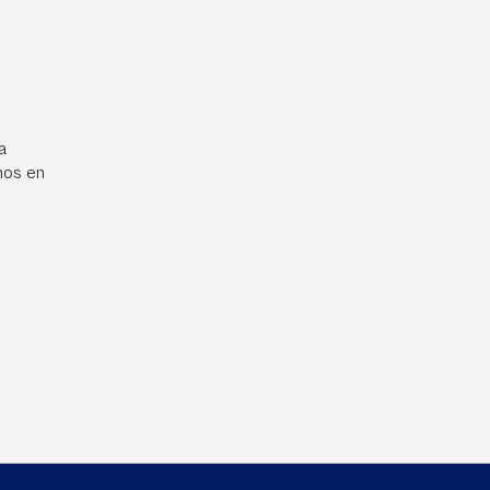
a
mos en