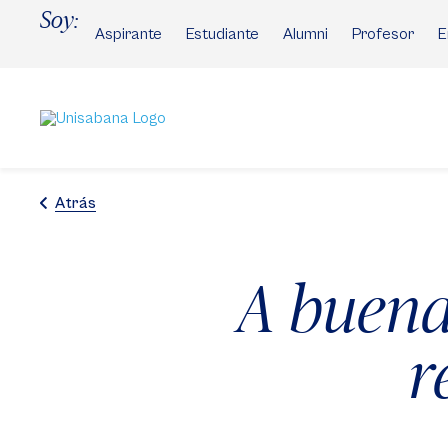
Pasar
Soy:
al
Aspirante
Estudiante
Alumni
Profesor
E
contenido
principal
Atrás
A buena
r