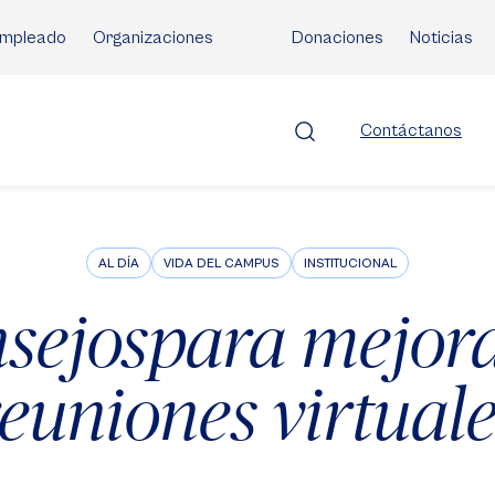
mpleado
Organizaciones
Donaciones
Noticias
Contáctanos
AL DÍA
VIDA DEL CAMPUS
INSTITUCIONAL
nsejospara mejora
euniones virtual