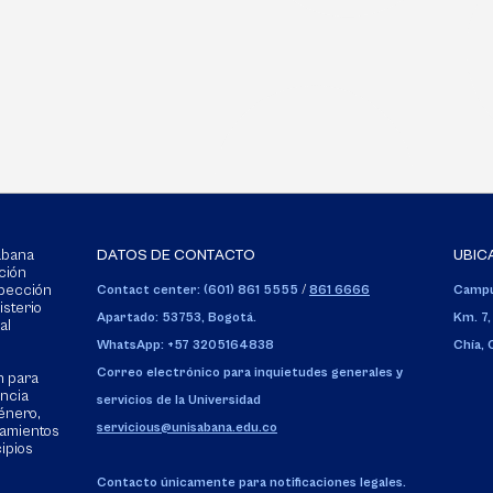
Sabana
DATOS DE CONTACTO
UBIC
ción
spección
Contact center: (601) 861 5555
/
861 6666
Campu
isterio
Apartado: 53753, Bogotá.
Km. 7,
al
WhatsApp: +57 3205164838
Chía,
Correo electrónico para inquietudes generales y
n para
encia
servicios de la Universidad
énero,
servicious@unisabana.edu.co
tamientos
cipios
Contacto únicamente para notificaciones legales.