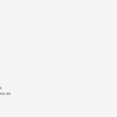
a
mos en