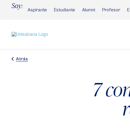
Pasar
Soy:
al
Aspirante
Estudiante
Alumni
Profesor
E
contenido
principal
Atrás
7 co
r