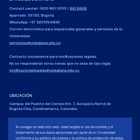
Contact center: (601) 861 5555
/
861 6666
Apartado: 53753, Bogotá.
WhatsApp: +57 3205164838
Correo electrónico para inquietudes generales y servicios de la
Universidad
servicious@unisabana.edu.co
Contacto únicamente para notificaciones legales.
No se responderán otros temas que no sean de tipo legal.
notificacioneslegales@unisabana.edu.co
UBICACIÓN
Campus del Puente del Común,
Km. 7, Autopista Norte de
Bogotá.
Chía, Cundinamarca, Colombia.
Código SNIES 1711
Personería Jurídica:
Resolución 130 del 14 de enero de 1980
.
Al navegar en este sitio web, usted acepta el uso de cookies y el
Ministerio de Educación Nacional.
tratamiento de sus datos personales por parte de la Universidad
conforme a su política de cookies y la política de protección de datos