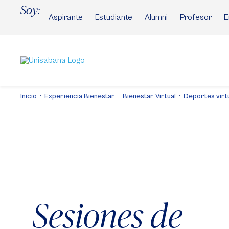
Pasar
Soy:
al
Aspirante
Estudiante
Alumni
Profesor
E
contenido
principal
Inicio
Experiencia Bienestar
Bienestar Virtual
Deportes virt
Sesiones de