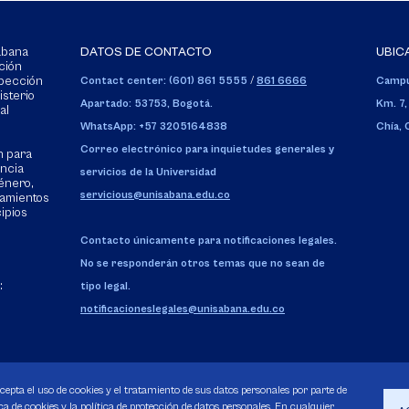
Sabana
DATOS DE CONTACTO
UBIC
ción
spección
Contact center: (601) 861 5555
/
861 6666
Campu
isterio
Apartado: 53753, Bogotá.
Km. 7,
al
WhatsApp: +57 3205164838
Chía,
Correo electrónico para inquietudes generales y
n para
encia
servicios de la Universidad
énero,
servicious@unisabana.edu.co
tamientos
cipios
Contacto únicamente para notificaciones legales.
No se responderán otros temas que no sean de
:
tipo legal.
notificacioneslegales@unisabana.edu.co
acepta el uso de cookies y el tratamiento de sus datos personales por parte de
a de cookies y la política de protección de datos personales. En cualquier