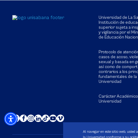
Universidad de La 
Institución de educa
superior sujeta a in
y vigilancia por el Min
de Educación Nacion
Protocolo de atenció
casos de acoso, viol
sexual y basada en g
así como de compor
contrarios a los prin
fundamentales de la
Universidad
Carácter Académico
Universidad
Al navegar en este sitio web, usted 
la Universidad conforme a su polític