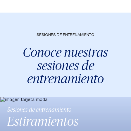
SESIONES DE ENTRENAMIENTO
Conoce nuestras
sesiones de
entrenamiento
ones de entrenamiento
S
tiramientos