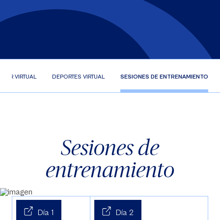
STAR VIRTUAL
DEPORTES VIRTUAL
SESIONES DE ENTRENAMIENTO
Sesiones de
entrenamiento
Día 1
Día 2