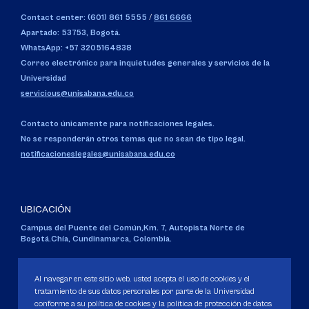
Contact center: (601) 861 5555
/
861 6666
Apartado: 53753, Bogotá.
WhatsApp: +57 3205164838
Correo electrónico para inquietudes generales y servicios de la
Universidad
servicious@unisabana.edu.co
Contacto únicamente para notificaciones legales.
No se responderán otros temas que no sean de tipo legal.
notificacioneslegales@unisabana.edu.co
UBICACIÓN
Campus del Puente del Común,
Km. 7, Autopista Norte de
Bogotá.
Chía, Cundinamarca, Colombia.
Código SNIES 1711
Personería Jurídica:
Resolución 130 del 14 de enero de 1980
.
Al navegar en este sitio web, usted acepta el uso de cookies y el
Ministerio de Educación Nacional.
tratamiento de sus datos personales por parte de la Universidad
conforme a su política de cookies y la política de protección de datos