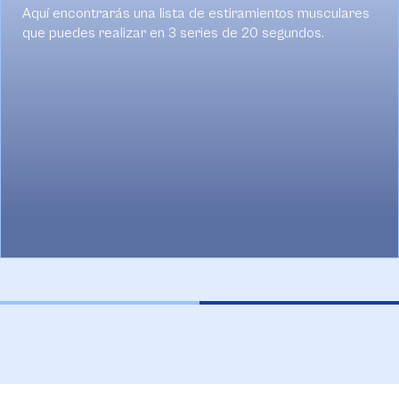
encontrarás una lista de estiramientos musculares
Se
uedes realizar en 3 series de 20 segundos.
Consulta la guía aquí