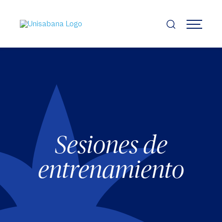
Pasar
al
contenido
MENÚ
principal
Sesiones de
entrenamiento