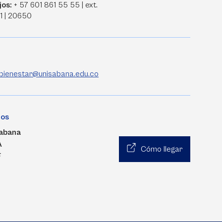
jos:
+ 57 601 861 55 55 | ext.
1 | 20650
.bienestar@unisabana.edu.co
nos
abana
A
Cómo llegar
F