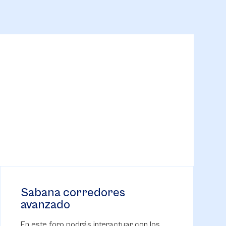
Sabana corredores
avanzado
En este foro podrás interactuar con los