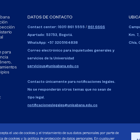
Sabana
DATOS DE CONTACTO
UBIC
ción
spección
Contact center: (601) 861 5555
/
861 6666
Campu
isterio
Apartado: 53753, Bogotá.
Km. 7,
al
WhatsApp: +57 3205164838
Chía,
Correo electrónico para inquietudes generales y
n para
encia
servicios de la Universidad
énero,
servicious@unisabana.edu.co
tamientos
cipios
Contacto únicamente para notificaciones legales.
No se responderán otros temas que no sean de
:
tipo legal.
notificacioneslegales@unisabana.edu.co
acepta el uso de cookies y el tratamiento de sus datos personales por parte de
a de cookies y la política de protección de datos personales. En cualquier