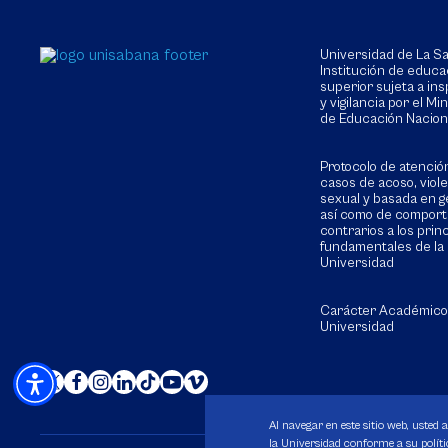
Universidad de La 
Institución de educa
superior sujeta a in
y vigilancia por el Min
de Educación Nacion
Protocolo de atenció
casos de acoso, viol
sexual y basada en g
así como de compor
contrarios a los prin
fundamentales de la
Universidad
Carácter Académico
Universidad
Al navegar en este sitio web, usted 
la Universidad conforme a su polític