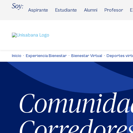
Pasar
Soy:
al
Aspirante
Estudiante
Alumni
Profesor
E
contenido
principal
Inicio
Experiencia Bienestar
Bienestar Virtual
Deportes virt
Comunida
Corredore