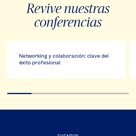
Revive nuestras
conferencias
Video
Vi
Player
Pla
Networking y colaboración: clave del
éxito profesional