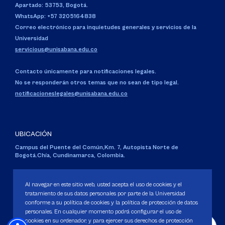
Apartado: 53753, Bogotá.
WhatsApp: +57 3205164838
Correo electrónico para inquietudes generales y servicios de la
Universidad
servicious@unisabana.edu.co
Contacto únicamente para notificaciones legales.
No se responderán otros temas que no sean de tipo legal.
notificacioneslegales@unisabana.edu.co
UBICACIÓN
Campus del Puente del Común,
Km. 7, Autopista Norte de
Bogotá.
Chía, Cundinamarca, Colombia.
Código SNIES 1711
Personería Jurídica:
Resolución 130 del 14 de enero de 1980
.
Al navegar en este sitio web, usted acepta el uso de cookies y el
Ministerio de Educación Nacional.
tratamiento de sus datos personales por parte de la Universidad
conforme a su política de cookies y la política de protección de datos
personales. En cualquier momento podrá configurar el uso de
cookies en su ordenador, y para ejercer sus derechos de protección