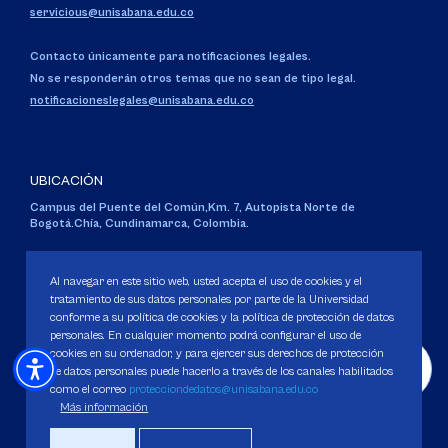
servicious@unisabana.edu.co
Contacto únicamente para notificaciones legales.
No se responderán otros temas que no sean de tipo legal.
notificacioneslegales@unisabana.edu.co
UBICACIÓN
Campus del Puente del Común,
Km. 7, Autopista Norte de
Bogotá.
Chía, Cundinamarca, Colombia.
Código SNIES 1711
Personería Jurídica:
Resolución 130 del 14 de enero de 1980
.
Al navegar en este sitio web, usted acepta el uso de cookies y el
Ministerio de Educación Nacional.
tratamiento de sus datos personales por parte de la Universidad
conforme a su política de cookies y la política de protección de datos
personales. En cualquier momento podrá configurar el uso de
cookies en su ordenador, y para ejercer sus derechos de protección
de datos personales puede hacerlo a través de los canales habilitados
como el correo
protecciondedatos@unisabana.edu.co
Política de Protección de datos
Más información
Política de Cookies