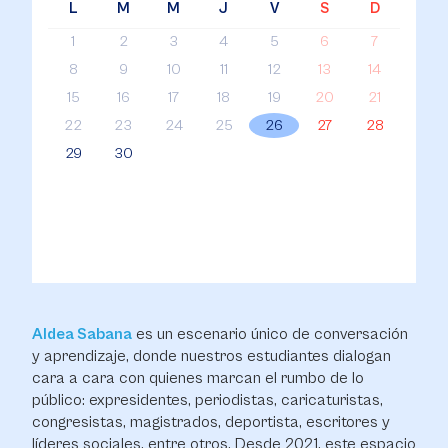
L
M
M
J
V
S
D
1
2
3
4
5
6
7
8
9
10
11
12
13
14
15
16
17
18
19
20
21
22
23
24
25
26
27
28
29
30
Aldea Sabana
es un escenario único de conversación
y aprendizaje, donde nuestros estudiantes dialogan
cara a cara con quienes marcan el rumbo de lo
público: expresidentes, periodistas, caricaturistas,
congresistas, magistrados, deportista, escritores y
líderes sociales, entre otros. Desde 2021, este espacio