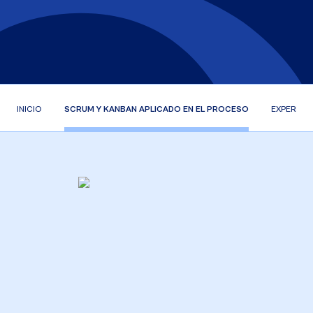
INICIO
SCRUM Y KANBAN APLICADO EN EL PROCESO
EXPERIEN