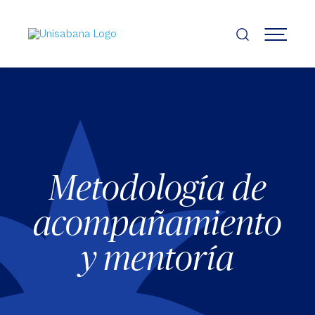
Pasar
al
contenido
MENÚ
principal
Metodología de
acompañamiento
y mentoría