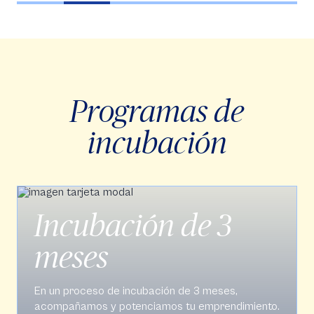
Programas de
incubación
ción de 3
Opción 
en empr
e
incubación de 3 meses,
La
Escuela Internaci
otenciamos tu emprendimiento.
y Administrativas
, de