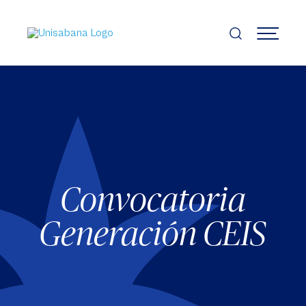
Pasar
al
contenido
MENÚ
principal
Convocatoria
Generación CEIS