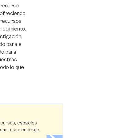
 recurso
 ofreciendo
y recursos
nocimiento.
stigación,
do para el
do para
nuestras
todo lo que
ecursos, espacios
lsar tu aprendizaje.