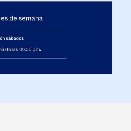
nes de semana
ión sábados
hasta las 06:00 p.m.