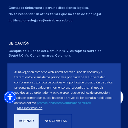
Contacto únicamente para notificaciones legales.
No se responderán otros temas que no sean de tipo legal.
notificacioneslegales@unisabana.edu.co
UBICACIÓN
Campus del Puente del Común,
Km. 7, Autopista Norte de
Bogotá.
Chía, Cundinamarca, Colombia.
Código SNIES 1711
Personería Jurídica:
Resolución 130 del 14 de enero de 1980
.
Al navegar en este sitio web, usted acepta el uso de cookies y el
Ministerio de Educación Nacional.
tratamiento de sus datos personales por parte de la Universidad
conforme a su política de cookies y la política de protección de datos
personales. En cualquier momento podrá configurar el uso de
cookies en su ordenador, y para ejercer sus derechos de protección
de datos personales puede hacerlo a través de los canales habilitados
como el correo
protecciondedatos@unisabana.edu.co
Política de Protección de datos
Más información
Política de Cookies
Derechos Pecuniarios
ACEPTAR
NO, GRACIAS