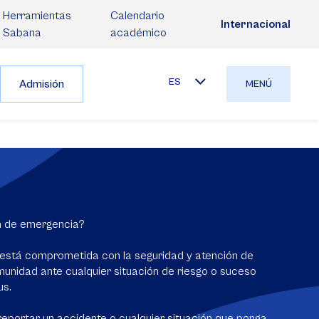
Herramientas
Calendario
Internacional
Sabana
académico
ES
Admisión
MENÚ
n de emergencia?
está comprometida con la seguridad y atención de
unidad ante cualquier situación de riesgo o suceso
us.
reportar un accidente o cualquier situación que ponga