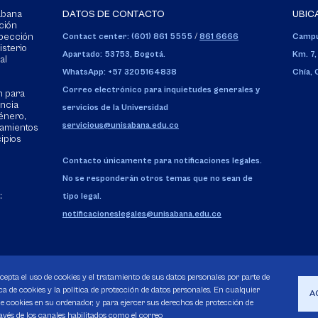
Sabana
DATOS DE CONTACTO
UBIC
ción
spección
Contact center: (601) 861 5555
/
861 6666
Campu
isterio
Apartado: 53753, Bogotá.
Km. 7,
al
WhatsApp: +57 3205164838
Chía,
Correo electrónico para inquietudes generales y
n para
encia
servicios de la Universidad
énero,
servicious@unisabana.edu.co
tamientos
cipios
Contacto únicamente para notificaciones legales.
No se responderán otros temas que no sean de
:
tipo legal.
notificacioneslegales@unisabana.edu.co
acepta el uso de cookies y el tratamiento de sus datos personales por parte de
a de cookies y la política de protección de datos personales. En cualquier
A
 cookies en su ordenador, y para ejercer sus derechos de protección de
avés de los canales habilitados como el correo