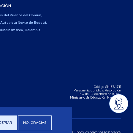
ACIÓN
s del Puente del Común,
 Autopista Norte de Bogotá.
 Cundinamarca, Colombia.
Código SNIES 1711
Personería Jurídica:
Resolución
130 del 14 de enero de 1980
.
Ministerio de Educación Nacional.
CEPTAR
NO, GRACIAS
Copyright 2025 Universidad de La Sabana. Todos los derechos Reservados.