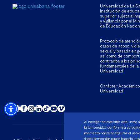
Universidad de La 
Institución de educa
superior sujeta a in
y vigilancia por el Min
de Educación Nacion
Protocolo de atenció
casos de acoso, viol
sexual y basada en g
así como de compor
contrarios a los prin
fundamentales de la
Universidad
Carácter Académico
Universidad
Al navegar en este sitio web, usted 
la Universidad conforme a su polític
momento podrá configurar el uso de
datos personales puede hacerlo a tr