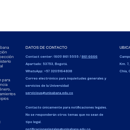
Sabana
DATOS DE CONTACTO
UBIC
ción
spección
Contact center: (601) 861 5555
/
861 6666
Campu
isterio
Apartado: 53753, Bogotá.
Km. 7,
al
WhatsApp: +57 3205164838
Chía,
Correo electrónico para inquietudes generales y
n para
encia
servicios de la Universidad
énero,
servicious@unisabana.edu.co
tamientos
cipios
Contacto únicamente para notificaciones legales.
No se responderán otros temas que no sean de
:
tipo legal.
notificacioneslegales@unisabana.edu.co