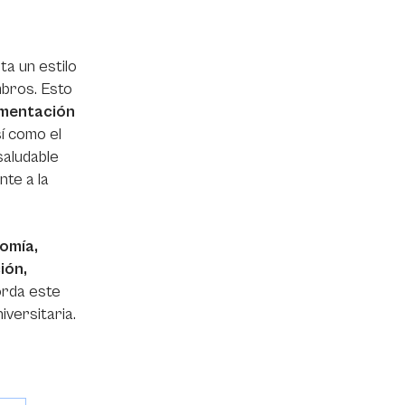
ta un estilo
mbros. Esto
limentación
sí como el
saludable
te a la
omía,
ión,
orda este
iversitaria.