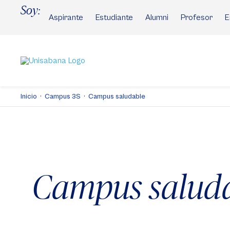
Pasar
Soy:
al
Aspirante
Estudiante
Alumni
Profesor
E
contenido
principal
Inicio
Campus 3S
Campus saludable
Campus salud