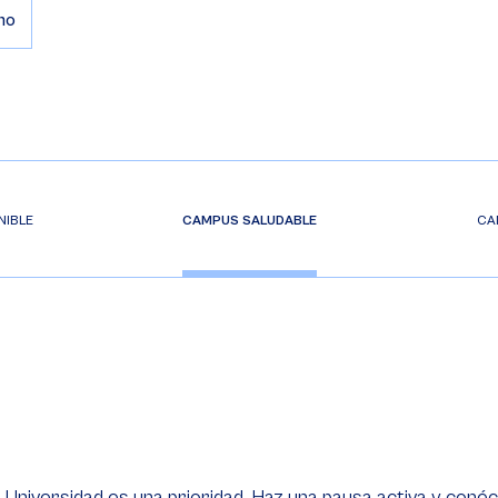
mo
NIBLE
CAMPUS SALUDABLE
CA
a Universidad es una prioridad. Haz una pausa activa y conéc