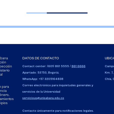
Sabana
DATOS DE CONTACTO
UBIC
ción
spección
Contact center: (601) 861 5555
/
861 6666
Campu
isterio
Apartado: 53753, Bogotá.
Km. 7,
al
WhatsApp: +57 3205164838
Chía,
Correo electrónico para inquietudes generales y
n para
encia
servicios de la Universidad
énero,
servicious@unisabana.edu.co
tamientos
cipios
Contacto únicamente para notificaciones legales.