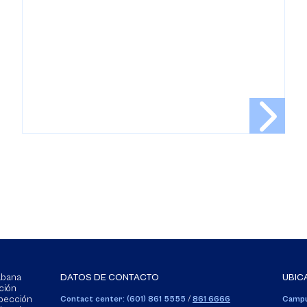
Sabana
DATOS DE CONTACTO
UBIC
ción
spección
Contact center: (601) 861 5555
/
861 6666
Campu