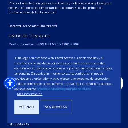
Protocolo de atención para casos de acoso, violencia sexual y basada en
género, así como de comportamientos contrarios a los principios
fundamentales de la Universidad
Carácter Académico: Universidad
DATOS DE CONTACTO
Contact center: (601) 861 5555
/
861 6666
Apartado: 53753, Bogotá.
WhatsApp: +57 3205164838
Al navegar en este sitio web, usted acepta el uso de cookies y el
Correo electrónico para inquietudes generales y servicios de la
tratamiento de sus datos personales por parte de la Universidad
conforme a su política de cookies y la política de protección de datos
Universidad
personales. En cualquier momento podrá configurar el uso de
servicious@unisabana.edu.co
cookies en su ordenador, y para ejercer sus derechos de protección
de datos personales puede hacerlo a través de los canales habilitados
Contacto únicamente para notificaciones legales.
como el correo
protecciondedatos@unisabana.edu.co
Más información
No se responderán otros temas que no sean de tipo legal.
notificacioneslegales@unisabana.edu.co
ACEPTAR
NO, GRACIAS
UBICACIÓN